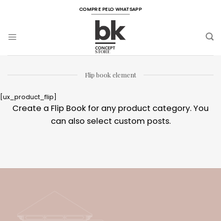
Skip
COMPRE PELO WHATSAPP
to
content
Flip book element
[ux_product_flip]
Create a Flip Book for any product category. You
can also select custom posts.