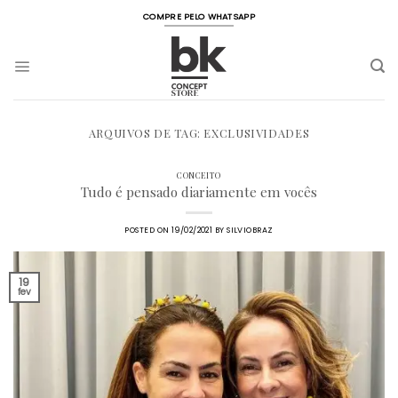
Skip
COMPRE PELO WHATSAPP
to
content
ARQUIVOS DE TAG:
EXCLUSIVIDADES
CONCEITO
Tudo é pensado diariamente em vocês
POSTED ON
19/02/2021
BY
SILVIOBRAZ
19
fev